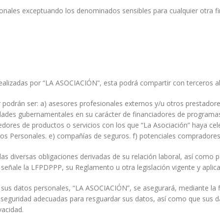
onales exceptuando los denominados sensibles para cualquier otra f
ealizadas por “LA ASOCIACIÓN”, esta podrá compartir con terceros a
ior podrán ser: a) asesores profesionales externos y/u otros prestad
ades gubernamentales en su carácter de financiadores de programas
dores de productos o servicios con los que “La Asociación” haya cel
atos Personales. e) compañías de seguros. f) potenciales compradores
 las diversas obligaciones derivadas de su relación laboral, así como 
 señale la LFPDPPP, su Reglamento u otra legislación vigente y aplica
e sus datos personales, “LA ASOCIACIÓN”, se asegurará, mediante la 
 seguridad adecuadas para resguardar sus datos, así como que sus d
vacidad.