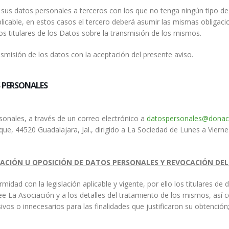
us datos personales a terceros con los que no tenga ningún tipo de r
plicable, en estos casos el tercero deberá asumir las mismas obligaci
s titulares de los Datos sobre la transmisión de los mismos.
smisión de los datos con la aceptación del presente aviso.
S PERSONALES
rsonales, a través de un correo electrónico a
datospersonales@donac
ue, 44520 Guadalajara, Jal., dirigido a La Sociedad de Lunes a Viernes
ELACIÓN U OPOSICIÓN DE DATOS PERSONALES Y REVOCACIÓN D
idad con la legislación aplicable y vigente, por ello los titulares d
 La Asociación y a los detalles del tratamiento de los mismos, así c
vos o innecesarios para las finalidades que justificaron su obtención