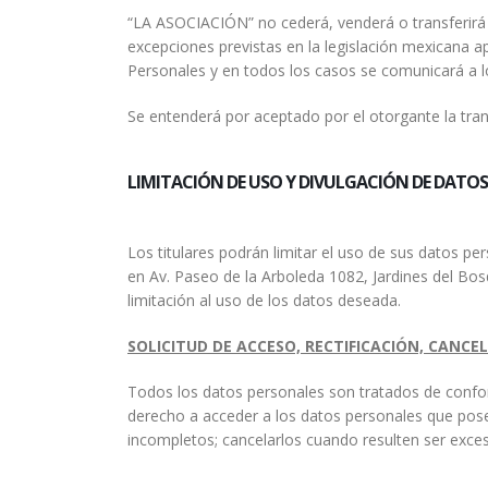
“LA ASOCIACIÓN” no cederá, venderá o transferirá s
excepciones previstas en la legislación mexicana a
Personales y en todos los casos se comunicará a lo
Se entenderá por aceptado por el otorgante la tran
LIMITACIÓN DE USO Y DIVULGACIÓN DE DATO
Los titulares podrán limitar el uso de sus datos pe
en Av. Paseo de la Arboleda 1082, Jardines del Bosq
limitación al uso de los datos deseada.
SOLICITUD DE ACCESO, RECTIFICACIÓN, CANC
Todos los datos personales son tratados de conform
derecho a acceder a los datos personales que posee
incompletos; cancelarlos cuando resulten ser excesi