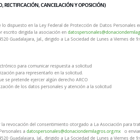
O, RECTIFICACIÓN, CANCELACIÓN Y OPOSICIÓN)
 lo dispuesto en la Ley Federal de Protección de Datos Personales en P
 escrito dirigida la asociación en
datospersonales@donaciondemilag
20 Guadalajara, Jal., dirigido a La Sociedad de Lunes a Viernes de 9:
lectrónico para comunicar respuesta a solicitud
ación para representarlo en la solicitud.
que se pretende ejercer algún derecho ARCO
zación de los datos personales y atención a la solicitud
r la revocación del consentimiento otorgado a La Asociación para tra
 Personales a
datospersonales@donaciondemilagros.org.mx
o enviand
20 Guadalajara, Jal., dirigido a La Sociedad de Lunes a Viernes de 9: